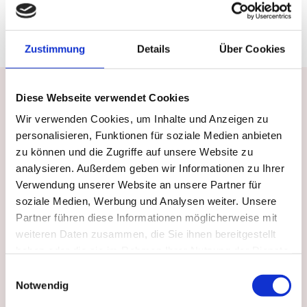
INFORMIEREN SIE SICH AUF DER SEITE DES DBL
Zustimmung
Details
Über Cookies
Sprechen
Diese Webseite verwendet Cookies
Wir verwenden Cookies, um Inhalte und Anzeigen zu
personalisieren, Funktionen für soziale Medien anbieten
Lautfehlbildungen (Dyslalie) z.B. Sigmatismus
zu können und die Zugriffe auf unsere Website zu
("Lispeln")
analysieren. Außerdem geben wir Informationen zu Ihrer
Myofunktionelle Störung (bei Kindern, Jugendlichen
Verwendung unserer Website an unsere Partner für
und Erwachsenen): Schwäche der Zungen- und
soziale Medien, Werbung und Analysen weiter. Unsere
Lippenmuskulatur mit Auswirkung auf den
Partner führen diese Informationen möglicherweise mit
Schluckablauf sowie auf Zahnstellung und
weiteren Daten zusammen, die Sie ihnen bereitgestellt
Kieferbildung
haben oder die sie im Rahmen Ihrer Nutzung der Dienste
Stottern/ Poltern im Kindes- und Erwachsenenalter
gesammelt haben.
Einwilligungsauswahl
Dysarthrie/ Dysarthrophonie (erworbene Störung der
Notwendig
Sprechmotorik z.B. infolge von neurologischen
Erkrankungen, wie Morbus Parkinson)